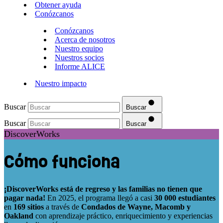
Obtener ayuda
Conózcanos
Conózcanos
Acerca de nosotros
Nuestro equipo
Nuestros socios
Informe ALICE
Nuestro impacto
Buscar
Buscar
Buscar
Buscar
DiscoverWorks
Cómo funciona
¡DiscoverWorks está de regreso y las familias no tienen que
pagar nada!
En 2025, el programa llegó a casi
30 000 estudiantes
en
169 sitios
a través de
Condados de Wayne, Macomb y
Oakland
con aprendizaje práctico, enriquecimiento y experiencias